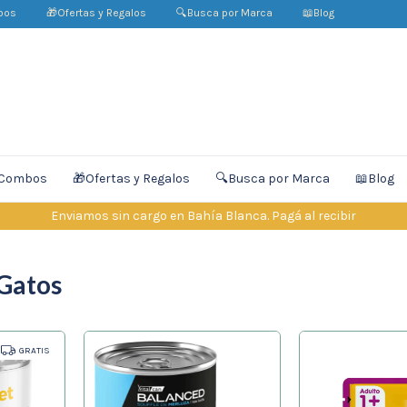
bos
🎁Ofertas y Regalos
🔍Busca por Marca
📖Blog
️Combos
🎁Ofertas y Regalos
🔍Busca por Marca
📖Blog
Enviamos sin cargo en Bahía Blanca. Pagá al recibir
Gatos
GRATIS