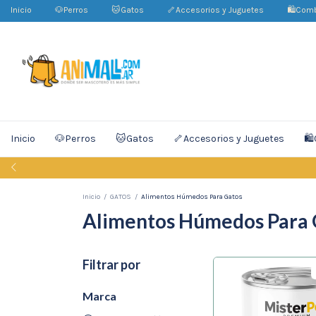
Inicio
🐶Perros
🐱Gatos
🦴Accesorios y Juguetes
🛍️Com
Inicio
🐶Perros
🐱Gatos
🦴Accesorios y Juguetes
🛍
Inicio
/
GATOS
/
Alimentos Húmedos Para Gatos
Alimentos Húmedos Para 
Filtrar por
Marca