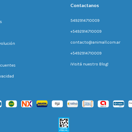
Contactanos
5492914710009
s
+5492914710009
contacto@animall.com.ar
volución
+5492914710009
¡Visitá nuestro Blog!
ecuentes
ivacidad