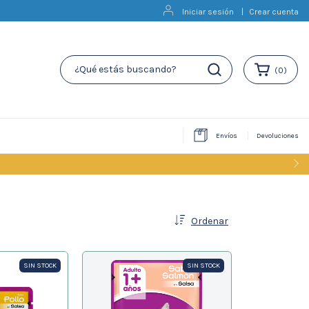
Iniciar sesión
|
Crear cuenta
(
0
)
Envíos
Devoluciones
Ordenar
SIN STOCK
SIN STOCK