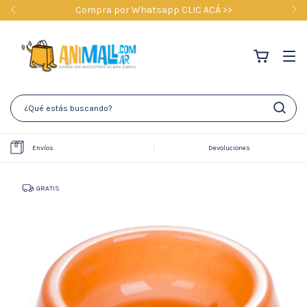
Compra por Whatsapp CLIC ACÁ >>
Envíos
Devoluciones
GRATIS