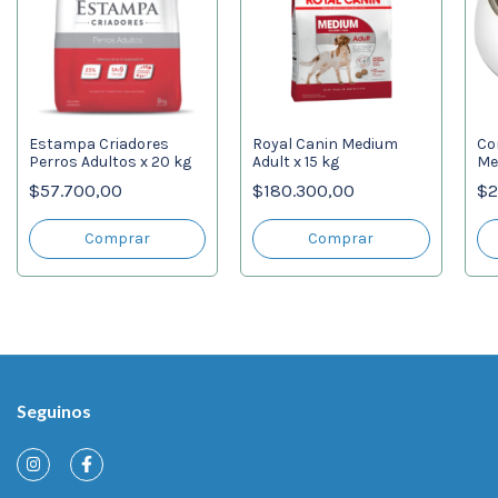
Estampa Criadores
Royal Canin Medium
Co
Perros Adultos x 20 kg
Adult x 15 kg
Me
In
$57.700,00
$180.300,00
$2
An
Seguinos