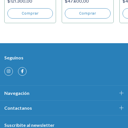
$121.300,00
$47.600,00
$4
Seguinos
Navegación
Contactanos
Suscribite al newsletter