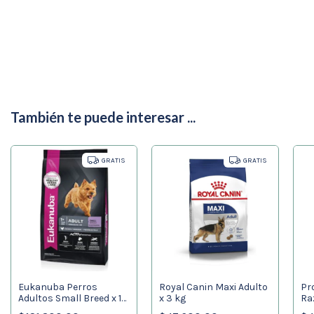
También te puede interesar ...
GRATIS
GRATIS
Eukanuba Perros
Royal Canin Maxi Adulto
Pr
Adultos Small Breed x 15
x 3 kg
Ra
kg