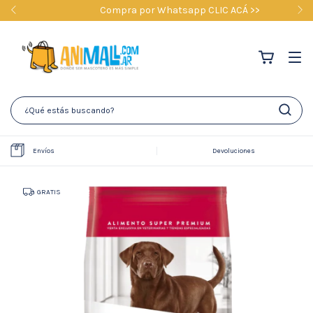
Compra por Whatsapp CLIC ACÁ >>
Envíos
Devoluciones
GRATIS