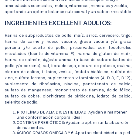
aminoácidos esenciales, inulina, vitaminas, minerales y zeolita,
aportando un óptimo balance nutricional y un sabor irresistible
INGREDIENTES EXCELLENT ADULTOS:
Harina de subproductos de pollo, maíz, arroz, cervecero, trigo,
harina de carne y hueso vacuno, grasa vacuna y/o grasa
porcina y/o aceite de pollo, preservados con tocoferoles
mezclados (fuente de vitamina E), harina de gluten de maíz,
harina de salmón, digesto animal (a base de subproductos de
pollo y/o porcino), sal, fibra de soja, cloruro de potasio, inulina,
cloruro de colina, L-lisina, zeolita, fosfato bicálcico, sulfato de
zinc, sulfato ferroso, suplementos vitamínicos (A, D-3, E, B-12),
suplemento de riboflavina, niacina, pantotenato de calcio,
sulfato de manganeso, mononitrato de tiamina, ácido fólico,
sulfato de cobre, clorhidrato de piridoxina, iodato de calcio,
selenito de sodio.
PROTEÍNAS DE ALTA DIGESTIBILIDAD: Ayudan a mantener
una conformación corporal ideal.
CONTIENE PREBIÓTICOS: Ayudan a optimizar la absorción
de nutrientes.
ÁCIDOS GRASOS OMEGA 3 Y 6: Aportan elasticidad a la piel