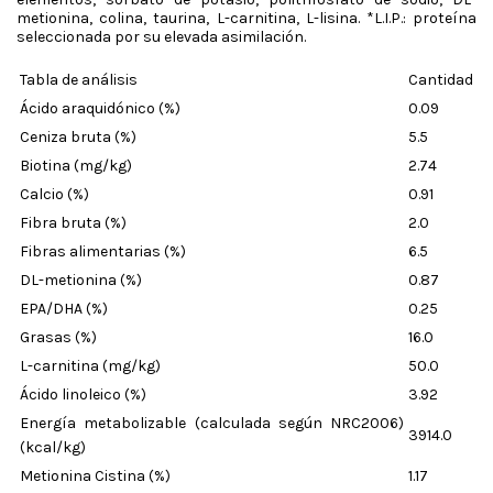
metionina, colina, taurina, L-carnitina, L-lisina. *L.I.P.: proteína
seleccionada por su elevada asimilación.
Tabla de análisis
Cantidad
Ácido araquidónico (%)
0.09
Ceniza bruta (%)
5.5
Biotina (mg/kg)
2.74
Calcio (%)
0.91
Fibra bruta (%)
2.0
Fibras alimentarias (%)
6.5
DL-metionina (%)
0.87
EPA/DHA (%)
0.25
Grasas (%)
16.0
L-carnitina (mg/kg)
50.0
Ácido linoleico (%)
3.92
Energía metabolizable (calculada según NRC2006)
3914.0
(kcal/kg)
Metionina Cistina (%)
1.17