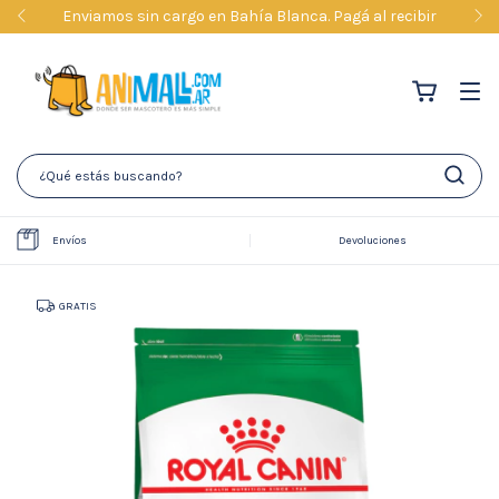
Compra por Whatsapp CLIC ACÁ >>
Envíos
Devoluciones
GRATIS