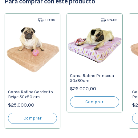
Para comprar con este producto
GRATIS
GRATIS
Cama Rafine Princesa
50x80cm
$25.000,00
Cama Rafine Corderito
Ca
Beige 50x80 cm
Ro
$25.000,00
$2