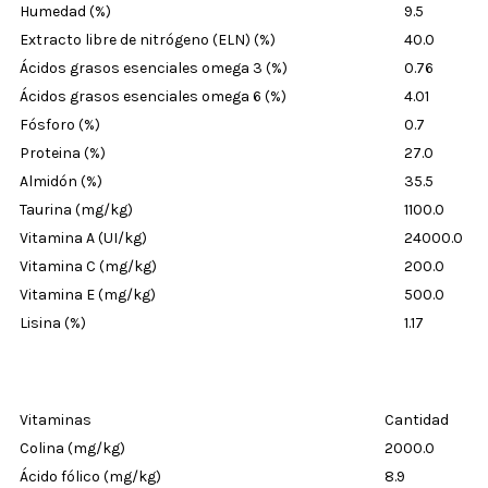
Humedad (%)
9.5
Extracto libre de nitrógeno (ELN) (%)
40.0
Ácidos grasos esenciales omega 3 (%)
0.76
Ácidos grasos esenciales omega 6 (%)
4.01
Fósforo (%)
0.7
Proteina (%)
27.0
Almidón (%)
35.5
Taurina (mg/kg)
1100.0
Vitamina A (UI/kg)
24000.0
Vitamina C (mg/kg)
200.0
Vitamina E (mg/kg)
500.0
Lisina (%)
1.17
Vitaminas
Cantidad
Colina (mg/kg)
2000.0
Ácido fólico (mg/kg)
8.9