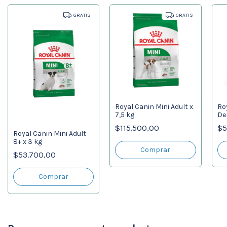
GRATIS
GRATIS
Royal Canin Mini Adult x
Ro
7,5 kg
De
$115.500,00
$5
Royal Canin Mini Adult
8+ x 3 kg
$53.700,00